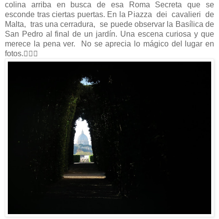
colina arriba en busca de esa Roma Secreta que se
esconde tras ciertas puertas. En la Piazza dei cavalieri de
Malta, tras una cerradura, se puede observar la Basílica de
San Pedro al final de un jardín. Una escena curiosa y que
merece la pena ver. No se aprecia lo mágico del lugar en
fotos.