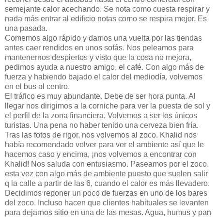
semejante calor acechando. Se nota como cuesta respirar y
nada más entrar al edificio notas como se respira mejor. Es
una pasada.
Comemos algo rápido y damos una vuelta por las tiendas
antes caer rendidos en unos sofás. Nos peleamos para
mantenernos despiertos y visto que la cosa no mejora,
pedimos ayuda a nuestro amigo, el café. Con algo más de
fuerza y habiendo bajado el calor del mediodía, volvemos
en el bus al centro.
El tráfico es muy abundante. Debe de ser hora punta. Al
llegar nos dirigimos a la corniche para ver la puesta de sol y
el perfil de la zona financiera. Volvemos a ser los únicos
turistas. Una pena no haber tenido una cerveza bien fría.
Tras las fotos de rigor, nos volvemos al zoco. Khalid nos
había recomendado volver para ver el ambiente así que le
hacemos caso y encima, ¡nos volvemos a encontrar con
Khalid! Nos saluda con entusiasmo. Paseamos por el zoco,
esta vez con algo más de ambiente puesto que suelen salir
q la calle a partir de las 6, cuando el calor es más llevadero.
Decidimos reponer un poco de fuerzas en uno de los bares
del zoco. Incluso hacen que clientes habituales se levanten
para dejarnos sitio en una de las mesas. Agua, humus y pan