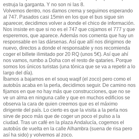
estruja la garganta. Y no son ni las 8.
Volvemos dentro, nos damos crema y seguimos esperando
al 747. Pasados casi 15min en los que el bus sigue sin
aparecer, decidimos volver a donde el chico de información.
Nos insiste en que si no es el 747 que cojamos el 777 y que
esperemos, que aparece. Además nos comenta que hay un
responsable en las dársenas. Así que allí nos dirigimos de
nuevo, directos a donde el responsable y nos recomienda
coger el billete ilimitado por 20 RQ (unos 5€). Así que ahí
nos vamos, rumbo a Doha con el resto de qataries. Porque
somos los únicos turistas (una tónica que se va a repetir a lo
largo del día).
Íbamos a bajarnos en el souq waqif (el zoco) pero como el
autobús acaba en la perla, decidimos seguir. De camino nos
fijamos en que no hay más que construcciones, que no se
ve un alma en ninguna calle y que en muchos edificios se
observa la cara de quien creemos que es el máximo
dirigente del país. Lo cierto es que la visita a la perla nos
sirve de poco más que de coger un poco el pulso a la
ciudad. Tras un café en la plaza Andalucía, cogemos el
autobús de vuelta en la calle Alhambra (suena de risa pero
así ha sido) y volvemos al zoco.